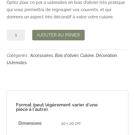
Optez pour ce pot a ustensiles en bois d’olivier très pratique
qui vous permettra de regrouper vos couverts, et qui
donnera un aspect très décoratif à votre votre cuisine.
quantité
AJOUTER AU PANIER
de
Pot
à
Catégories :
Accessoires
,
Bois d'olivier
,
Cuisine
,
Décoration
,
ustensiles
Ustensiles
en
bois
d'olivier
Format (peut légèrement varier d'une
pièce à l'autre)
Dimensions
10 × 20 cm