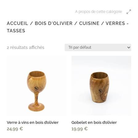
A propos de cette catégorie
ACCUEIL
/
BOIS D'OLIVIER
/
CUISINE
/ VERRES -
TASSES
2 résultats affichés
Verre à vins en bois d’olivier
Gobelet en bois d’olivier
24,99
€
19,99
€