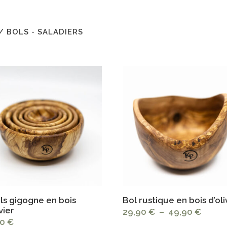
/ BOLS - SALADIERS
ls gigogne en bois
Bol rustique en bois d’oli
vier
Plage
29,90
€
–
49,90
€
00
€
de