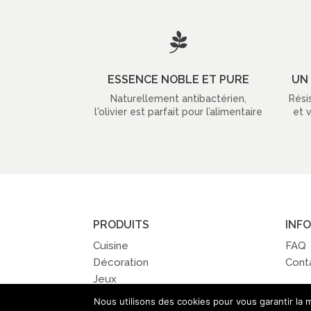
199,99 €

ESSENCE NOBLE ET PURE
UN 
Naturellement antibactérien,
Rési
l'olivier est parfait pour l’alimentaire
et 
PRODUITS
INF
Cuisine
FAQ
Décoration
Cont
Jeux
Nous utilisons des cookies pour vous garantir la m