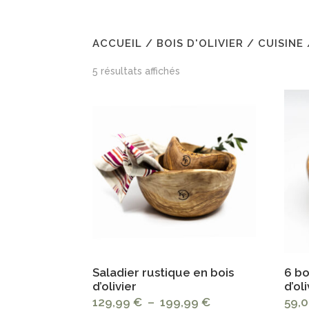
ACCUEIL
/
BOIS D'OLIVIER
/
CUISINE
5 résultats affichés
Saladier rustique en bois
6 bo
d’olivier
d’oli
Plage
129,99
€
–
199,99
€
59,