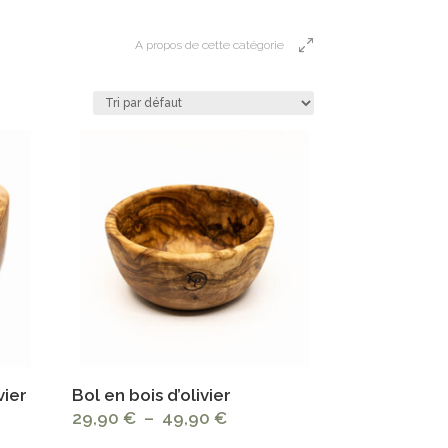
A propos de cette catégorie
vier
Bol en bois d’olivier
Plage
29,90
€
–
49,90
€
de