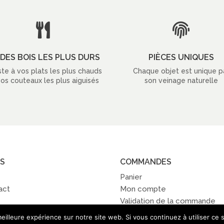


DES BOIS LES PLUS DURS
PIÈCES UNIQUES
ste à vos plats les plus chauds
Chaque objet est unique p
vos couteaux les plus aiguisés
son veinage naturelle
OS
COMMANDES
Panier
act
Mon compte
Validation de la commande
eilleure expérience sur notre site web. Si vous continuez à utiliser ce