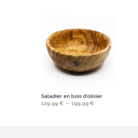
de
prix :
129,99 €
à
199,99 €
Saladier en bois d’olivier
Plage
129,99
€
–
199,99
€
de
prix :
129,99 €
à